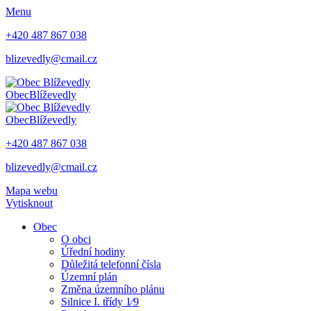
Menu
+420 487 867 038
blizevedly@cmail.cz
Obec
Blíževedly
Obec
Blíževedly
+420 487 867 038
blizevedly@cmail.cz
Mapa webu
Vytisknout
Obec
O obci
Úřední hodiny
Důležitá telefonní čísla
Územní plán
Změna územního plánu
Silnice I. třídy 1⁄9