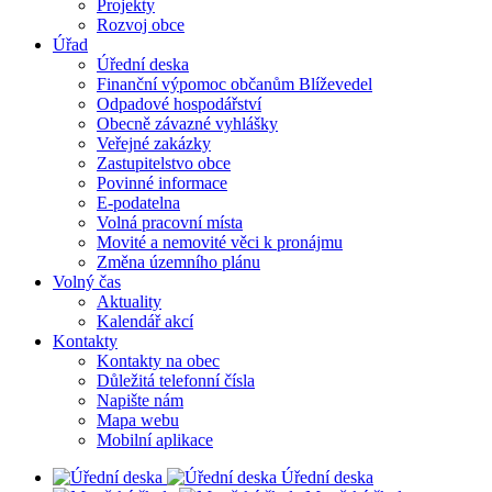
Projekty
Rozvoj obce
Úřad
Úřední deska
Finanční výpomoc občanům Blíževedel
Odpadové hospodářství
Obecně závazné vyhlášky
Veřejné zakázky
Zastupitelstvo obce
Povinné informace
E-podatelna
Volná pracovní místa
Movité a nemovité věci k pronájmu
Změna územního plánu
Volný čas
Aktuality
Kalendář akcí
Kontakty
Kontakty na obec
Důležitá telefonní čísla
Napište nám
Mapa webu
Mobilní aplikace
Úřední deska