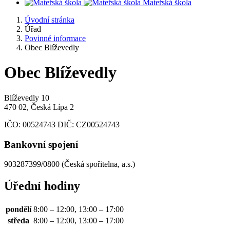
Mateřská škola
Úvodní stránka
Úřad
Povinné informace
Obec Blíževedly
Obec Blíževedly
Blíževedly 10
470 02, Česká Lípa 2
IČO:
00524743
DIČ:
CZ00524743
Bankovní spojení
903287399/0800 (Česká spořitelna, a.s.)
Úřední hodiny
pondělí
8:00 – 12:00, 13:00 – 17:00
středa
8:00 – 12:00, 13:00 – 17:00