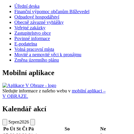
Úřední deska
Finanční výpomoc občanům Blíževedel
Odpadové hospodářství
Obecně závazné vyhlášky
Veřejné zakázky
Zastupitelstvo obce
Povinné informace
E-podatelna
Volná pracovní místa
Movité a nemovité věci k pronájmu
Změna územního plánu
Mobilní aplikace
Sledujte informace z našeho webu v
mobilní aplikaci –
V OBRAZE.
Kalendář akcí
Srpen
2026
Po
Út
St
Čt
Pá
So
Ne