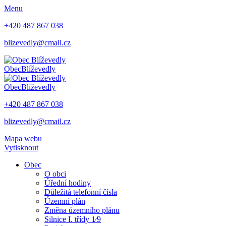
Menu
+420 487 867 038
blizevedly@cmail.cz
Obec
Blíževedly
Obec
Blíževedly
+420 487 867 038
blizevedly@cmail.cz
Mapa webu
Vytisknout
Obec
O obci
Úřední hodiny
Důležitá telefonní čísla
Územní plán
Změna územního plánu
Silnice I. třídy 1⁄9