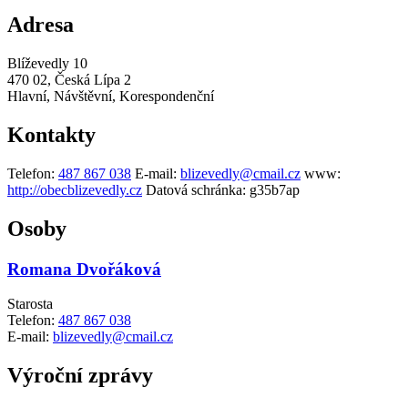
Adresa
Blíževedly 10
470 02, Česká Lípa 2
Hlavní, Návštěvní, Korespondenční
Kontakty
Telefon:
487 867 038
E-mail:
blizevedly@cmail.cz
www:
http://obecblizevedly.cz
Datová schránka:
g35b7ap
Osoby
Romana Dvořáková
Starosta
Telefon:
487 867 038
E-mail:
blizevedly@cmail.cz
Výroční zprávy