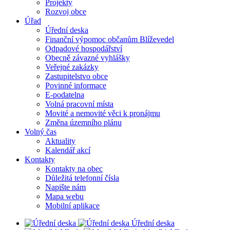
Projekty
Rozvoj obce
Úřad
Úřední deska
Finanční výpomoc občanům Blíževedel
Odpadové hospodářství
Obecně závazné vyhlášky
Veřejné zakázky
Zastupitelstvo obce
Povinné informace
E-podatelna
Volná pracovní místa
Movité a nemovité věci k pronájmu
Změna územního plánu
Volný čas
Aktuality
Kalendář akcí
Kontakty
Kontakty na obec
Důležitá telefonní čísla
Napište nám
Mapa webu
Mobilní aplikace
Úřední deska