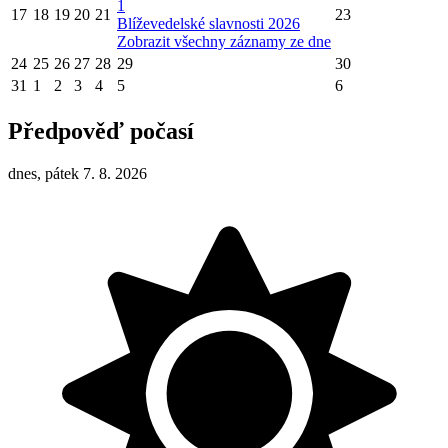
1
17
18
19
20
21
23
Blíževedelské slavnosti 2026
Zobrazit všechny záznamy ze dne
24
25
26
27
28
29
30
31
1
2
3
4
5
6
Předpověď počasí
dnes, pátek 7. 8. 2026