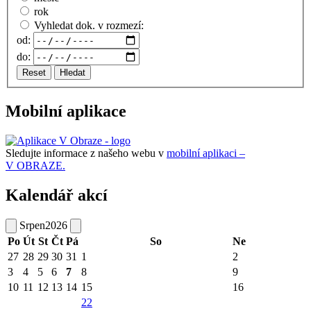
rok
Vyhledat dok. v rozmezí:
od:
do:
Reset
Hledat
Mobilní aplikace
Sledujte informace z našeho webu v
mobilní aplikaci –
V OBRAZE.
Kalendář akcí
Srpen
2026
Po
Út
St
Čt
Pá
So
Ne
27
28
29
30
31
1
2
3
4
5
6
7
8
9
10
11
12
13
14
15
16
22