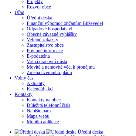
Projekty
Rozvoj obce
Úřad
Úřední deska
Finanční výpomoc občanům Blíževedel
Odpadové hospodářství
Obecně závazné vyhlášky
Veřejné zakázky
Zastupitelstvo obce
Povinné informace
E-podatelna
Volná pracovní místa
Movité a nemovité věci k pronájmu
Změna územního plánu
Volný čas
Aktuality
Kalendář akcí
Kontakty
Kontakty na obec
Důležitá telefonní čísla
Napište nám
Mapa webu
Mobilní aplikace
Úřední deska