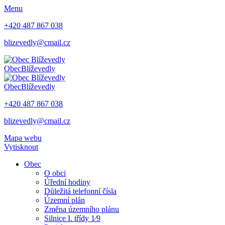
Menu
+420 487 867 038
blizevedly@cmail.cz
Obec
Blíževedly
Obec
Blíževedly
+420 487 867 038
blizevedly@cmail.cz
Mapa webu
Vytisknout
Obec
O obci
Úřední hodiny
Důležitá telefonní čísla
Územní plán
Změna územního plánu
Silnice I. třídy 1⁄9