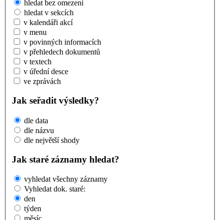
hledat bez omezení
hledat v sekcích
v kalendáři akcí
v menu
v povinných informacích
v přehledech dokumentů
v textech
v úřední desce
ve zprávách
Jak seřadit výsledky?
dle data
dle názvu
dle největší shody
Jak staré záznamy hledat?
vyhledat všechny záznamy
Vyhledat dok. staré:
den
týden
měsíc