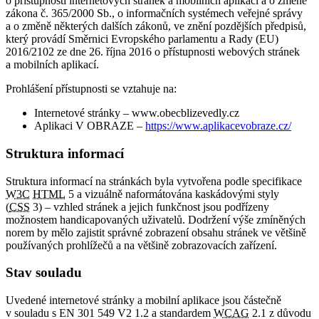
o přístupnosti internetových stránek a mobilních aplikací a o změně
zákona č. 365/2000 Sb., o informačních systémech veřejné správy
a o změně některých dalších zákonů, ve znění pozdějších předpisů,
který provádí Směrnici Evropského parlamentu a Rady (EU)
2016/2102 ze dne 26. října 2016 o přístupnosti webových stránek
a mobilních aplikací.
Prohlášení přístupnosti se vztahuje na:
Internetové stránky – www.obecblizevedly.cz
Aplikaci V OBRAZE –
https://www.aplikacevobraze.cz/
Struktura informací
Struktura informací na stránkách byla vytvořena podle specifikace
W3C
HTML
5 a vizuálně naformátována kaskádovými styly
(
CSS
3) – vzhled stránek a jejich funkčnost jsou podřízeny
možnostem handicapovaných uživatelů. Dodržení výše zmíněných
norem by mělo zajistit správné zobrazení obsahu stránek ve většině
používaných prohlížečů a na většině zobrazovacích zařízení.
Stav souladu
Uvedené internetové stránky a mobilní aplikace jsou částečně
v souladu s EN 301 549 V2 1.2 a standardem
WCAG
2.1 z důvodu