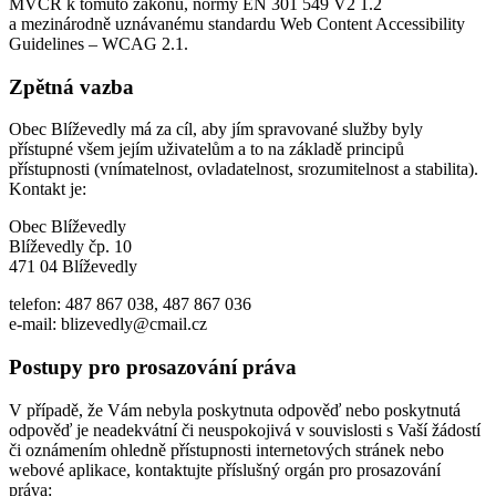
MVČR k tomuto zákonu, normy EN 301 549 V2 1.2
a mezinárodně uznávanému standardu Web Content Accessibility
Guidelines – WCAG 2.1.
Zpětná vazba
Obec Blíževedly má za cíl, aby jím spravované služby byly
přístupné všem jejím uživatelům a to na základě principů
přístupnosti (vnímatelnost, ovladatelnost, srozumitelnost a stabilita).
Kontakt je:
Obec Blíževedly
Blíževedly čp. 10
471 04 Blíževedly
telefon: 487 867 038, 487 867 036
e-mail: blizevedly@cmail.cz
Postupy pro prosazování práva
V případě, že Vám nebyla poskytnuta odpověď nebo poskytnutá
odpověď je neadekvátní či neuspokojivá v souvislosti s Vaší žádostí
či oznámením ohledně přístupnosti internetových stránek nebo
webové aplikace, kontaktujte příslušný orgán pro prosazování
práva: