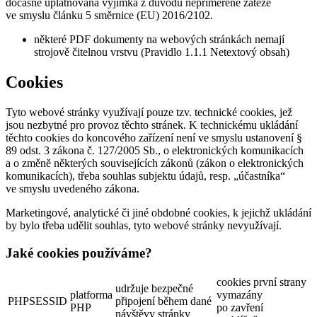
dočasně uplatňována výjimka z důvodu nepřiměřené zátěže
ve smyslu článku 5 směrnice (EU) 2016/2102.
některé PDF dokumenty na webových stránkách nemají
strojově čitelnou vrstvu (Pravidlo 1.1.1 Netextový obsah)
Cookies
Tyto webové stránky využívají pouze tzv. technické cookies, jež
jsou nezbytné pro provoz těchto stránek. K technickému ukládání
těchto cookies do koncového zařízení není ve smyslu ustanovení §
89 odst. 3 zákona č. 127/2005 Sb., o elektronických komunikacích
a o změně některých souvisejících zákonů (zákon o elektronických
komunikacích), třeba souhlas subjektu údajů, resp. „účastníka“
ve smyslu uvedeného zákona.
Marketingové, analytické či jiné obdobné cookies, k jejichž ukládání
by bylo třeba udělit souhlas, tyto webové stránky nevyužívají.
Jaké cookies používáme?
cookies první strany
udržuje bezpečné
platforma
vymazány
PHPSESSID
připojení během dané
PHP
po zavření
návštěvy stránky