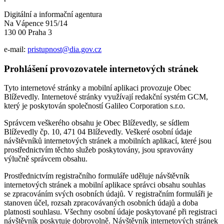
Digitální a informační agentura
Na Vápence 915/14
130 00 Praha 3
e-mail:
pristupnost@dia.gov.cz
Prohlášení provozovatele internetových stránek
Tyto internetové stránky a mobilní aplikaci provozuje Obec
Blíževedly. Internetové stránky využívají redakční systém GCM,
který je poskytován společností Galileo Corporation s.r.o.
Správcem veškerého obsahu je Obec Blíževedly, se sídlem
Blíževedly čp. 10, 471 04 Blíževedly. Veškeré osobní údaje
návštěvníků internetových stránek a mobilních aplikací, které jsou
prostřednictvím těchto služeb poskytovány, jsou spravovány
výlučně správcem obsahu.
Prostřednictvím registračního formuláře uděluje návštěvník
internetových stránek a mobilní aplikace správci obsahu souhlas
se zpracováním svých osobních údajů. V registračním formuláři je
stanoven účel, rozsah zpracovávaných osobních údajů a doba
platnosti souhlasu. Všechny osobní údaje poskytované při registraci
návštěvník poskytuje dobrovolně. Návštěvník internetových stránek