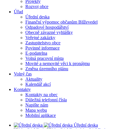
Projekty
Rozvoj obce
Úřad
Úřední deska
Finanční výpomoc občanům Blíževedel
Odpadové hospodářství
Obecně závazné vyhlášky
Veřejné zakázky
Zastupitelstvo obce
Povinné informace
E-podatelna
Volná pracovní místa
Movité a nemovité věci k pronájmu
Změna územního plánu
Volný čas
Aktuality
Kalendář akcí
Kontakty
Kontakty na obec
Důležitá telefonní čísla
Napište nám
Mapa webu
Mobilní aplikace
Úřední deska