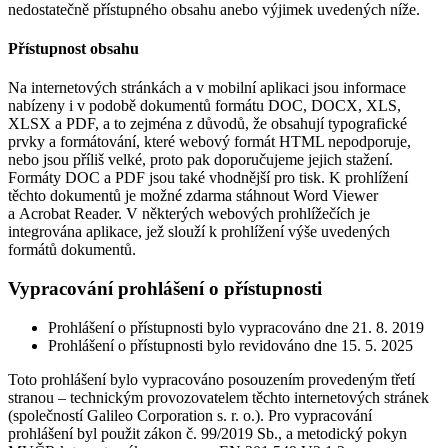
nedostatečně přístupného obsahu anebo výjimek uvedených níže.
Přístupnost obsahu
Na internetových stránkách a v mobilní aplikaci jsou informace
nabízeny i v podobě dokumentů formátu DOC, DOCX, XLS,
XLSX a PDF, a to zejména z důvodů, že obsahují typografické
prvky a formátování, které webový formát HTML nepodporuje,
nebo jsou příliš velké, proto pak doporučujeme jejich stažení.
Formáty DOC a PDF jsou také vhodnější pro tisk. K prohlížení
těchto dokumentů je možné zdarma stáhnout Word Viewer
a Acrobat Reader. V některých webových prohlížečích je
integrována aplikace, jež slouží k prohlížení výše uvedených
formátů dokumentů.
Vypracování prohlášení o přístupnosti
Prohlášení o přístupnosti bylo vypracováno dne 21. 8. 2019
Prohlášení o přístupnosti bylo revidováno dne 15. 5. 2025
Toto prohlášení bylo vypracováno posouzením provedeným třetí
stranou – technickým provozovatelem těchto internetových stránek
(společností Galileo Corporation s. r. o.). Pro vypracování
prohlášení byl použit zákon č. 99/2019 Sb., a metodický pokyn