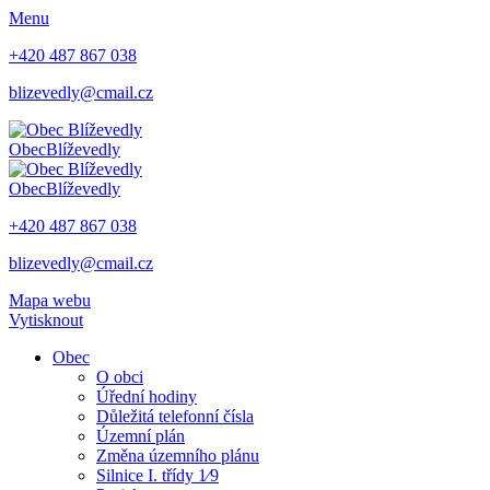
Menu
+420 487 867 038
blizevedly@cmail.cz
Obec
Blíževedly
Obec
Blíževedly
+420 487 867 038
blizevedly@cmail.cz
Mapa webu
Vytisknout
Obec
O obci
Úřední hodiny
Důležitá telefonní čísla
Územní plán
Změna územního plánu
Silnice I. třídy 1⁄9