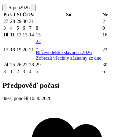
Srpen
2026
Po
Út
St
Čt
Pá
So
Ne
27
28
29
30
31
1
2
3
4
5
6
7
8
9
10
11
12
13
14
15
16
22
1
17
18
19
20
21
23
Blíževedelské slavnosti 2026
Zobrazit všechny záznamy ze dne
24
25
26
27
28
29
30
31
1
2
3
4
5
6
Předpověď počasí
dnes, pondělí 10. 8. 2026