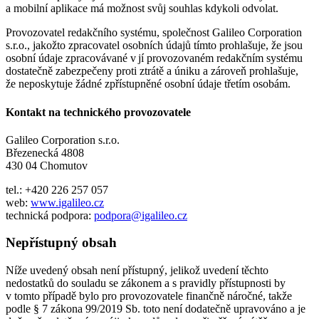
a mobilní aplikace má možnost svůj souhlas kdykoli odvolat.
Provozovatel redakčního systému, společnost Galileo Corporation
s.r.o., jakožto zpracovatel osobních údajů tímto prohlašuje, že jsou
osobní údaje zpracovávané v jí provozovaném redakčním systému
dostatečně zabezpečeny proti ztrátě a úniku a zároveň prohlašuje,
že neposkytuje žádné zpřístupněné osobní údaje třetím osobám.
Kontakt na technického provozovatele
Galileo Corporation s.r.o.
Březenecká 4808
430 04 Chomutov
tel.: +420 226 257 057
web:
www.igalileo.cz
technická podpora:
podpora@igalileo.cz
Nepřístupný obsah
Níže uvedený obsah není přístupný, jelikož uvedení těchto
nedostatků do souladu se zákonem a s pravidly přístupnosti by
v tomto případě bylo pro provozovatele finančně náročné, takže
podle § 7 zákona 99/2019 Sb. toto není dodatečně upravováno a je