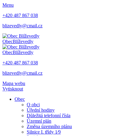
Menu
+420 487 867 038
blizevedly@cmail.cz
Obec
Blíževedly
Obec
Blíževedly
+420 487 867 038
blizevedly@cmail.cz
Mapa webu
Vytisknout
Obec
O obci
Úřední hodiny
Důležitá telefonní čísla
Územní plán
Změna územního plánu
Silnice I. třídy 1⁄9