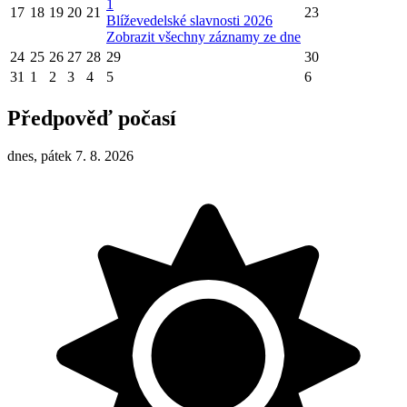
1
17
18
19
20
21
23
Blíževedelské slavnosti 2026
Zobrazit všechny záznamy ze dne
24
25
26
27
28
29
30
31
1
2
3
4
5
6
Předpověď počasí
dnes, pátek 7. 8. 2026