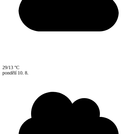
29/13 °C
pondělí
10. 8.