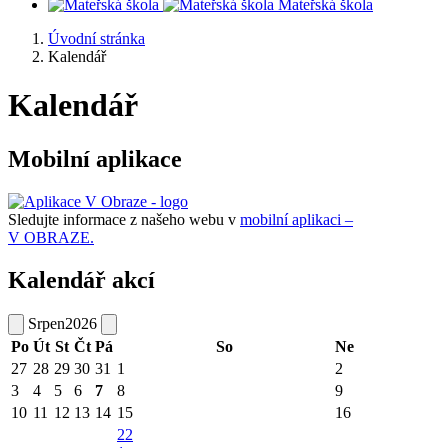
Mateřská škola
Úvodní stránka
Kalendář
Kalendář
Mobilní aplikace
Sledujte informace z našeho webu v
mobilní aplikaci –
V OBRAZE.
Kalendář akcí
Srpen
2026
Po
Út
St
Čt
Pá
So
Ne
27
28
29
30
31
1
2
3
4
5
6
7
8
9
10
11
12
13
14
15
16
22