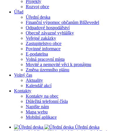
Projekty
Rozvoj obce
Úřad
Úřední deska
Finanční výpomoc občanům Blíževedel
Odpadové hospodářství
Obecně závazné vyhlášky
Veřejné zakázky
Zastupitelstvo obce
Povinné informace
E-podatelna
Volná pracovní místa
Movité a nemovité věci k pronájmu
Změna územního plánu
Volný čas
Aktuality
Kalendář akcí
Kontakty
Kontakty na obec
Důležitá telefonní čísla
Napište nám
Mapa webu
Mobilní aplikace
Úřední deska