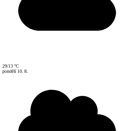
29/13 °C
pondělí
10. 8.