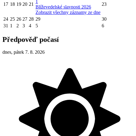
1
17
18
19
20
21
23
Blíževedelské slavnosti 2026
Zobrazit všechny záznamy ze dne
24
25
26
27
28
29
30
31
1
2
3
4
5
6
Předpověď počasí
dnes, pátek 7. 8. 2026