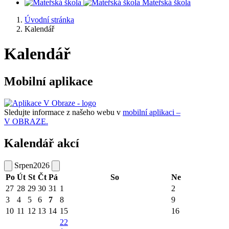
Mateřská škola
Úvodní stránka
Kalendář
Kalendář
Mobilní aplikace
Sledujte informace z našeho webu v
mobilní aplikaci –
V OBRAZE.
Kalendář akcí
Srpen
2026
Po
Út
St
Čt
Pá
So
Ne
27
28
29
30
31
1
2
3
4
5
6
7
8
9
10
11
12
13
14
15
16
22