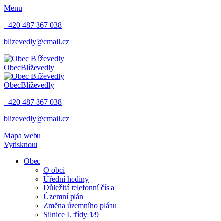
Menu
+420 487 867 038
blizevedly@cmail.cz
Obec
Blíževedly
Obec
Blíževedly
+420 487 867 038
blizevedly@cmail.cz
Mapa webu
Vytisknout
Obec
O obci
Úřední hodiny
Důležitá telefonní čísla
Územní plán
Změna územního plánu
Silnice I. třídy 1⁄9